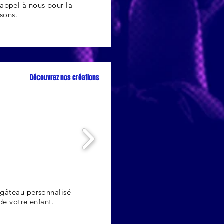
s appel à nous pour la
ssons.
Découvrez nos créations
 gâteau personnalisé
de votre enfant.