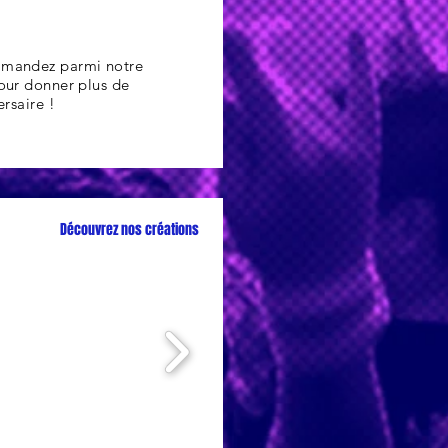
commandez
parmi
notre
our donner plus de
rsaire !
Découvrez nos créations