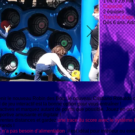
1 mL x 2,6 mlx
Capacité:
2 équipes
Tranche d'age:
Dès 6 ans. Ado
nir le nouveau Robin des Bois, le nouveau Cristiano Ronaldo 
de jeu interactif est la bonne option pour vous entraîner !
eractives et marquez autant de points que possible. Jouez en un 
ortive amusante et digitale !
férentes distances et gardez
une trace du score avec le système 
rands !
e
n’a pas besoin d’alimentation
, il est idéal pour intérieur ou ex