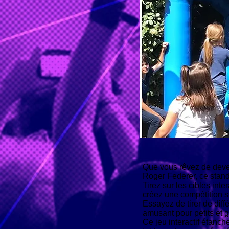
Que vous rêvez de deve
Roger Federer, ce stand 
Tirez sur les cibles int
créez une compétition sp
Essayez de tirer de dif
amusant pour petits et g
Ce jeu interactif étanch